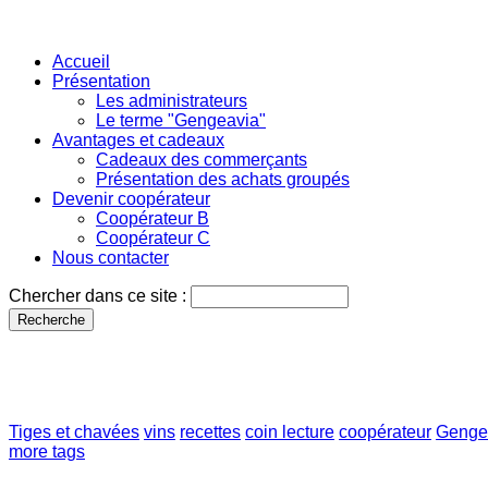
Accueil
Présentation
Les administrateurs
Le terme "Gengeavia"
Avantages et cadeaux
Cadeaux des commerçants
Présentation des achats groupés
Devenir coopérateur
Coopérateur B
Coopérateur C
Nous contacter
Chercher dans ce site :
Tiges et chavées
vins
recettes
coin lecture
coopérateur
Genge
more tags