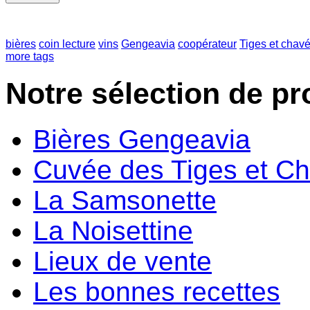
bières
coin lecture
vins
Gengeavia
coopérateur
Tiges et chav
more tags
Notre sélection de pr
Bières Gengeavia
Cuvée des Tiges et C
La Samsonette
La Noisettine
Lieux de vente
Les bonnes recettes